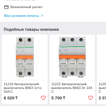
Безналичный расчет
Все условия оплаты
Подобные товары компании
11218 Автоматический
11222 Автоматический
1120
выключатель ВА63 1п+н
выключатель ВА63 3п 10A
выкл
50A C
C
C
6 020
5 700
2 0
₸
₸