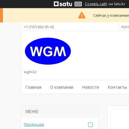
Создать сайт
на Satu.kz
Сейчас у компании
Ауэз
+7 (707) 862-85-65
wgm.kz
Главная
О компании
Новости
Контакты
Продукция