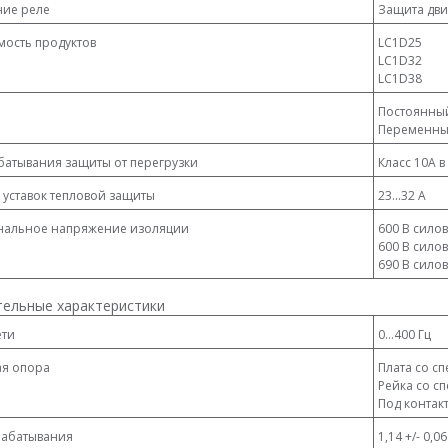
ие реле
Защита дви
мость продуктов
LC1D25
LC1D32
LC1D38
Постоянный
Переменны
батывания защиты от перегрузки
Класс 10A в
 уставок тепловой защиты
23...32 А
инальное напряжение изоляции
600 В силов
600 В силов
690 В силов
ельные характеристики
ети
0...400 Гц
я опора
Плата со с
Рейка со 
Под контак
рабатывания
1,14 +/- 0,0