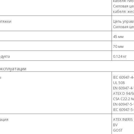
кабеля: ги
Силовая цеп
кабеля: же
атяжки
Цепь управл
Силовая цеп
45 мм
70 мм
дукта
0.124 кг
эксплуатации
ы
IEC 60947-4
UL 508
EN 60947-4-
ATEX D 94/9
CSA C22.2 №
EN 60947-5-
IEC 60947-5
ация
ATEX INERIS
BV
GOST