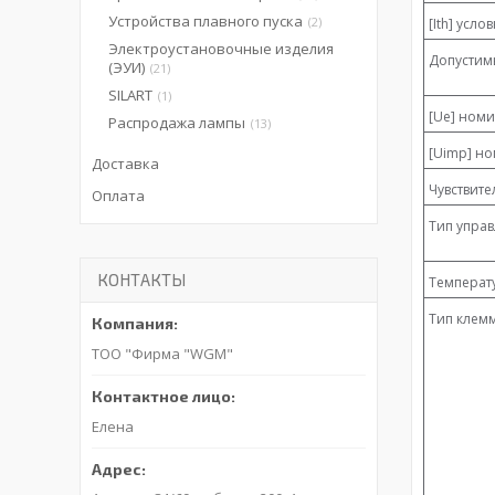
Устройства плавного пуска
2
[Ith] усл
Электроустановочные изделия
Допустим
(ЭУИ)
21
SILART
1
[Ue] ном
Распродажа лампы
13
[Uimp] н
Доставка
Чувствите
Оплата
Тип упра
КОНТАКТЫ
Температ
Тип клем
ТОО "Фирма "WGM"
Елена