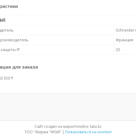
ристики
НЫЕ
дитель
Schneider E
производитель
Франция
 защиты IP
20
ция для заказа
3 550 ₸
Сайт создан на маркетплейсе
Satu.kz
ТОО "Фирма "WGM" |
Пожаловаться на контент