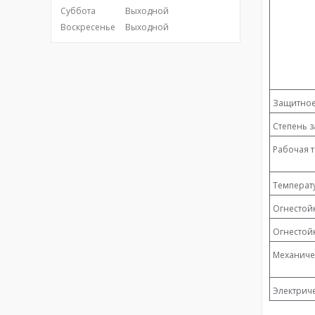
Суббота
Выходной
Воскресенье
Выходной
Защитное
Cтепень з
Рабочая 
Температ
Огнестой
Огнестой
Механиче
Электрич