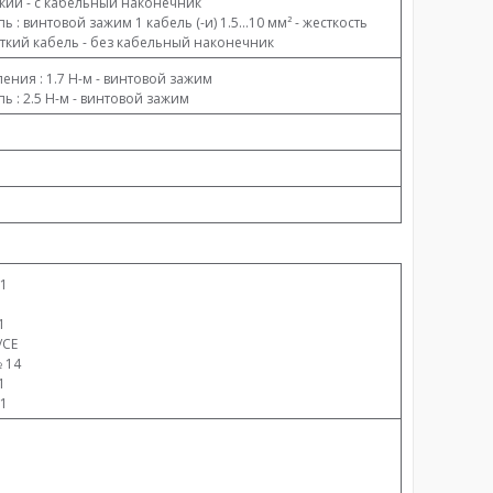
бкий - с кабельный наконечник
ь : винтовой зажим 1 кабель (-и) 1.5...10 мм² - жесткость
сткий кабель - без кабельный наконечник
ения : 1.7 Н-м - винтовой зажим
ь : 2.5 Н-м - винтовой зажим
-1
1
/CE
 14
1
-1