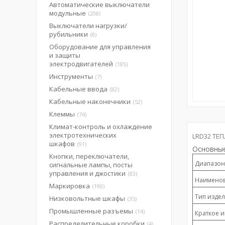
Автоматические выключатели
модульные
208
Выключатели нагрузки/
рубильники
8
Оборудование для управления
и защиты
электродвигателей
185
Инструменты
7
Кабельные ввода
82
Кабельные наконечники
52
Клеммы
74
Климат-контроль и охлаждение
электротехнических
LRD32 ТЕ
шкафов
91
Основные
Кнопки, переключатели,
Диапазон
сигнальные лампы, посты
управления и джостики
83
Наименов
Маркировка
190
Тип изде
Низковольтные шкафы
35
Промышленные разъемы
14
Краткое и
Распределительные коробки
4