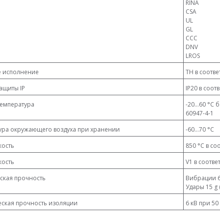
RINA
CSA
UL
GL
CCC
DNV
LROS
 исполнение
TH в соотве
ащиты IP
IP20 в соот
температура
-20...60 °C
60947-4-1
ура окружающего воздуха при хранении
-60...70 °C
кость
850 °C в со
кость
V1 в соотве
ская прочность
Вибрации 6 
Удары 15 g 
еская прочность изоляции
6 кВ при 50