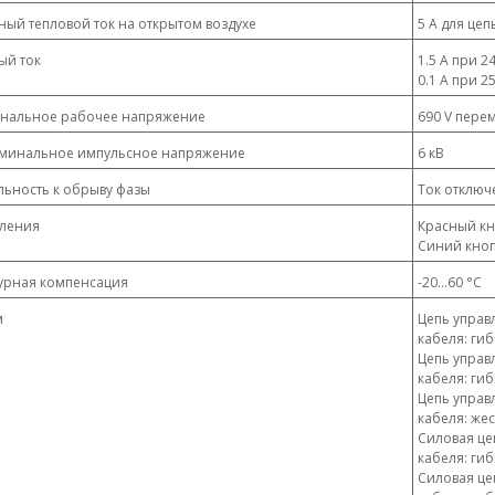
овный тепловой ток на открытом воздухе
5 А для це
ый ток
1.5 А при 2
0.1 А при 2
инальное рабочее напряжение
690 V перем
оминальное импульсное напряжение
6 кВ
льность к обрыву фазы
Ток отключе
вления
Красный кн
Синий кноп
урная компенсация
-20...60 °C
м
Цепь управл
кабеля: ги
Цепь управл
кабеля: ги
Цепь управл
кабеля: же
Силовая цеп
кабеля: ги
Силовая цеп