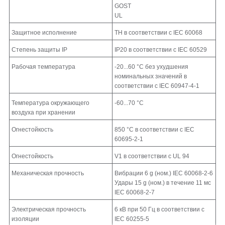
GOST
UL
Защитное исполнение
TH в соответствии с IEC 60068
Cтепень защиты IP
IP20 в соответствии с IEC 60529
Рабочая температура
-20...60 °C без ухудшения
номинальных значений в
соответствии с IEC 60947-4-1
Температура окружающего
-60...70 °C
воздуха при хранении
Огнестойкость
850 °C в соответствии с IEC
60695-2-1
Огнестойкость
V1 в соответствии с UL 94
Механическая прочность
Вибрации 6 g (ном.) IEC 60068-2-6
Удары 15 g (ном.) в течение 11 мс
IEC 60068-2-7
Электрическая прочность
6 кВ при 50 Гц в соответствии с
изоляции
IEC 60255-5