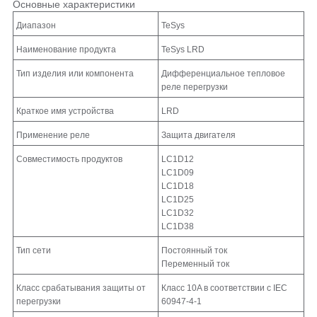
Основные характеристики
Диапазон
TeSys
Наименование продукта
TeSys LRD
Тип изделия или компонента
Дифференциальное тепловое
реле перегрузки
Краткое имя устройства
LRD
Применение реле
Защита двигателя
Совместимость продуктов
LC1D12
LC1D09
LC1D18
LC1D25
LC1D32
LC1D38
Тип сети
Постоянный ток
Переменный ток
Класс срабатывания защиты от
Класс 10A в соответствии с IEC
перегрузки
60947-4-1