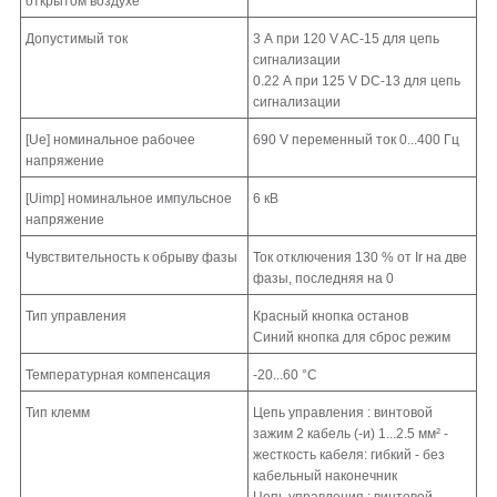
открытом воздухе
Допустимый ток
3 А при 120 V AC-15 для цепь
сигнализации
0.22 А при 125 V DC-13 для цепь
сигнализации
[Ue] номинальное рабочее
690 V переменный ток 0...400 Гц
напряжение
[Uimp] номинальное импульсное
6 кВ
напряжение
Чувствительность к обрыву фазы
Ток отключения 130 % от Ir на две
фазы, последняя на 0
Тип управления
Красный кнопка останов
Синий кнопка для сброс режим
Температурная компенсация
-20...60 °C
Тип клемм
Цепь управления : винтовой
зажим 2 кабель (-и) 1...2.5 мм² -
жесткость кабеля: гибкий - без
кабельный наконечник
Цепь управления : винтовой