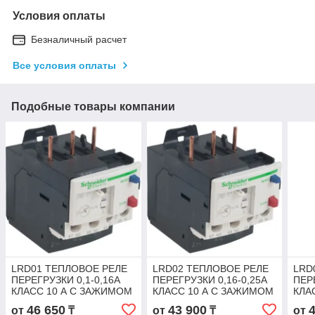
Условия оплаты
Безналичный расчет
Все условия оплаты
Подобные товары компании
LRD01 ТЕПЛОВОЕ РЕЛЕ
LRD02 ТЕПЛОВОЕ РЕЛЕ
LRD
ПЕРЕГРУЗКИ 0,1-0,16A
ПЕРЕГРУЗКИ 0,16-0,25A
ПЕР
КЛАСС 10 А С ЗАЖИМОМ
КЛАСС 10 А С ЗАЖИМОМ
КЛА
ПОД ВИНТ
ПОД ВИНТ
ПОД
46 650
43 900
от
₸
от
₸
от