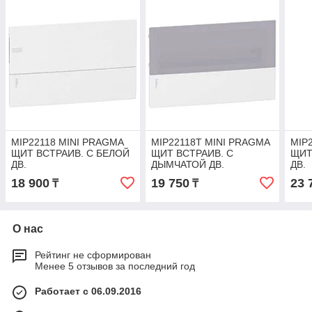
MIP22118 MINI PRAGMA
MIP22118T MINI PRAGMA
MIP
ЩИТ ВСТРАИВ. С БЕЛОЙ
ЩИТ ВСТРАИВ. С
ЩИТ
ДВ.
ДЫМЧАТОЙ ДВ.
ДВ.
1РЯД/18МОД,IP40,IK07,63А,2
1РЯД/18МОД,IP40,IK07,63А,2
2РЯД
18 900
19 750
23 
₸
₸
клеммы,Италия
клеммы,Италия
кле
О нас
Рейтинг не сформирован
Менее 5 отзывов за последний год
Работает с 06.09.2016