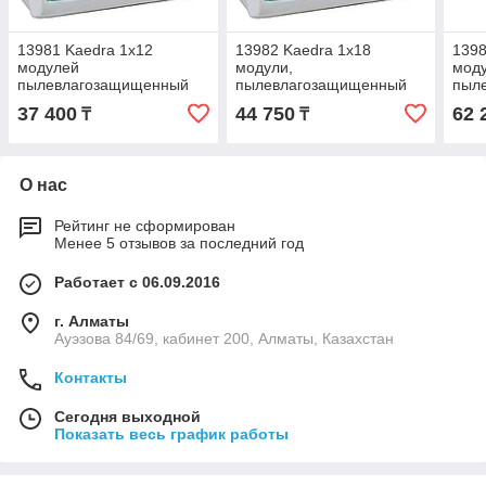
13981 Kaedra 1x12
13982 Kaedra 1x18
1398
модулей
модули,
моду
пылевлагозащищенный
пылевлагозащищенный
пыл
щит, навесной
щит, навесной
щит,
37 400
44 750
62 
₸
₸
О нас
Рейтинг не сформирован
Менее 5 отзывов за последний год
Работает с 06.09.2016
г. Алматы
Ауэзова 84/69, кабинет 200, Алматы, Казахстан
Контакты
Сегодня выходной
Показать весь график работы