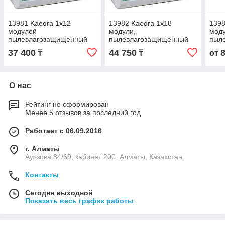
13981 Kaedra 1x12
13982 Kaedra 1x18
1398
модулей
модули,
моду
пылевлагозащищенный
пылевлагозащищенный
пыл
щит, навесной
щит, навесной
щит,
37 400
44 750
₸
₸
от
О нас
Рейтинг не сформирован
Менее 5 отзывов за последний год
Работает с 06.09.2016
г. Алматы
Ауэзова 84/69, кабинет 200, Алматы, Казахстан
Контакты
Сегодня выходной
Показать весь график работы