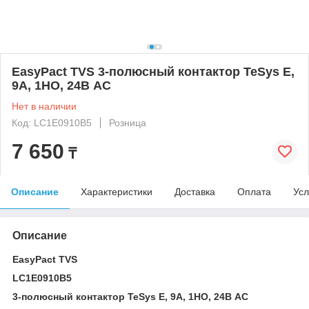
EasyPact TVS 3-полюсный контактор TeSys E,
9А, 1НО, 24В АС
Нет в наличии
Код: LC1E0910B5
Розница
7 650
₸
Описание
Характеристики
Доставка
Оплата
Усл
Описание
EasyPact TVS
LC1E0910B5
3-полюсный контактор TeSys E, 9А, 1НО, 24В АС