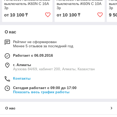
выключатель iK60N C 16A
выключатель iK60N C 10A
выкл
3p
3p
3p
10 100
10 100
9 5
от
₸
от
₸
О нас
Рейтинг не сформирован
Менее 5 отзывов за последний год
Работает с 06.09.2016
г. Алматы
Ауэзова 84/69, кабинет 200, Алматы, Казахстан
Контакты
Сегодня работает с 09:00 до 17:00
Показать весь график работы
О нас