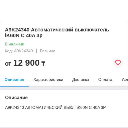
A9K24340 Автоматический выключатель
iK60N C 40A 3p
В наличии
Код: A9K24340
Розница
12 900
от
₸
Описание
Характеристики
Доставка
Оплата
Усл
Описание
A9K24340 АВТОМАТИЧЕСКИЙ ВЫКЛ. iK60N C 40A 3P