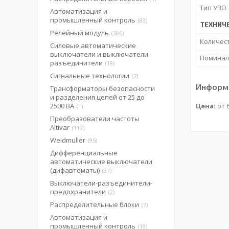
Тип УЗО
Автоматизация и
промышленный контроль
83
ТЕХНИЧ
Релейный модуль
306
Количес
Силовые автоматические
выключатели и выключатели-
Номинал
разъединители
18
Сигнальные технологии
7
Информа
Трансформаторы безопасности
и разделения цепей от 25 до
2500 ВА
Цена:
от 6
1
Преобразователи частоты
Altivar
117
Weidmuller
95
Дифференциальные
автоматические выключатели
(дифавтоматы)
37
Выключатели-разъединители-
предохранители
2
Распределительные блоки
7
Автоматизация и
промышленный контроль
19