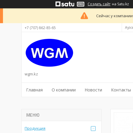
Создать сайт
на Satu.kz
Сейчас у компании
Ауэз
+7 (707) 862-85-65
wgm.kz
Главная
О компании
Новости
Контакты
Продукция