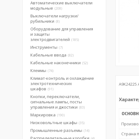
Автоматические выключатели
модульные
208
Выключатели нагрузки/
рубильники
8
Оборудование для управления
и защиты
электродвигателей
185
Инструменты
7
Кабельные ввода
82
Кабельные наконечники
52
Клеммы
74
Климат-контроль и охлаждение
электротехнических
A9K24225 
шкафов
91
Кнопки, переключатели,
Характе
сигнальные лампы, посты
управления и джостики
83
ОСНОВ
Маркировка
190
Низковольтные шкафы
35
Произво
Промышленные разъемы
14
Страна 
Распределительные коробки
4