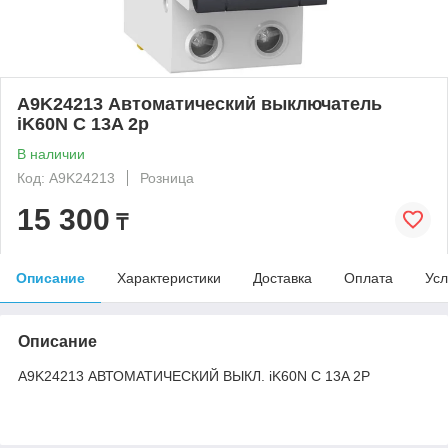
A9K24213 Автоматический выключатель
iK60N C 13A 2p
В наличии
Код: A9K24213
Розница
15 300
₸
Описание
Характеристики
Доставка
Оплата
Усл
Описание
A9K24213 АВТОМАТИЧЕСКИЙ ВЫКЛ. iK60N C 13A 2P