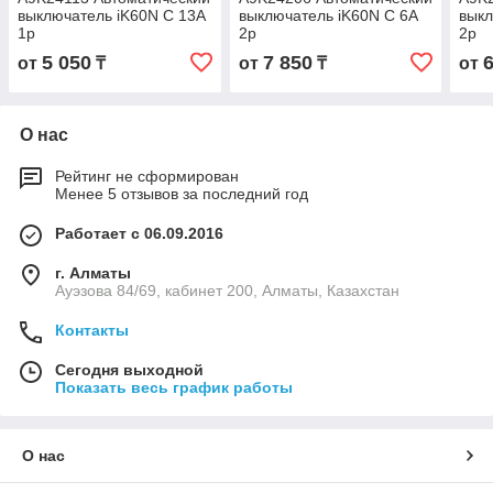
выключатель iK60N С 13A
выключатель iK60N C 6A
выкл
1p
2p
2p
5 050
7 850
от
₸
от
₸
от
О нас
Рейтинг не сформирован
Менее 5 отзывов за последний год
Работает с 06.09.2016
г. Алматы
Ауэзова 84/69, кабинет 200, Алматы, Казахстан
Контакты
Сегодня выходной
Показать весь график работы
О нас