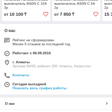
выключатель iK60N C 10A
выключатель iK60N C 6A
выкл
3p
2p
2p
10 100
7 850
15 
от
₸
от
₸
О нас
Рейтинг не сформирован
Менее 5 отзывов за последний год
Работает с 06.09.2016
г. Алматы
Ауэзова 84/69, кабинет 200, Алматы, Казахстан
Контакты
Сегодня выходной
Показать весь график работы
О нас