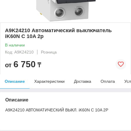
A9K24210 Автоматический выключатель
iK60N C 10A 2p
В наличии
Код: A9K24210
Розница
6 750
от
₸
Описание
Характеристики
Доставка
Оплата
Усл
Описание
A9K24210 АВТОМАТИЧЕСКИЙ ВЫКЛ. iK60N C 10A 2P