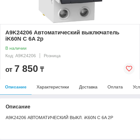
A9K24206 Автоматический выключатель
iK60N C 6A 2p
В наличии
Код: A9K24206
Розница
7 850
от
₸
Описание
Характеристики
Доставка
Оплата
Усл
Описание
A9K24206 АВТОМАТИЧЕСКИЙ ВЫКЛ. iK60N C 6A 2P