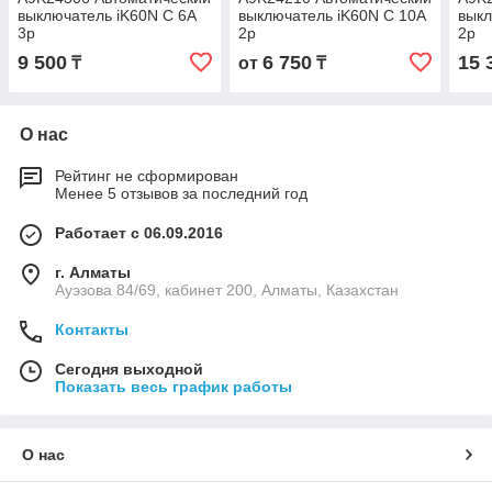
выключатель iK60N C 6A
выключатель iK60N C 10A
выкл
3p
2p
2p
9 500
6 750
15 
₸
от
₸
О нас
Рейтинг не сформирован
Менее 5 отзывов за последний год
Работает с 06.09.2016
г. Алматы
Ауэзова 84/69, кабинет 200, Алматы, Казахстан
Контакты
Сегодня выходной
Показать весь график работы
О нас