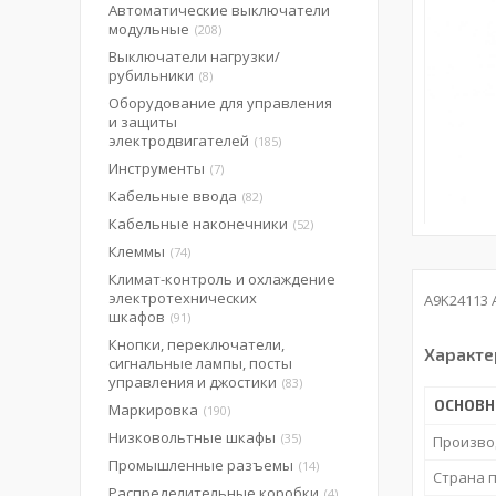
Автоматические выключатели
модульные
208
Выключатели нагрузки/
рубильники
8
Оборудование для управления
и защиты
электродвигателей
185
Инструменты
7
Кабельные ввода
82
Кабельные наконечники
52
Клеммы
74
Климат-контроль и охлаждение
электротехнических
A9K24113 
шкафов
91
Кнопки, переключатели,
Характе
сигнальные лампы, посты
управления и джостики
83
ОСНОВ
Маркировка
190
Низковольтные шкафы
35
Произво
Промышленные разъемы
14
Страна 
Распределительные коробки
4