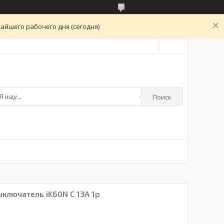
айшего рабочего дня (сегодня)
Поиск
ключатель iK60N С 13A 1p