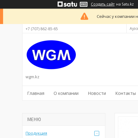
Создать сайт
на Satu.kz
Сейчас у компании н
Ауэз
+7 (707) 862-85-65
wgm.kz
Главная
О компании
Новости
Контакты
Продукция