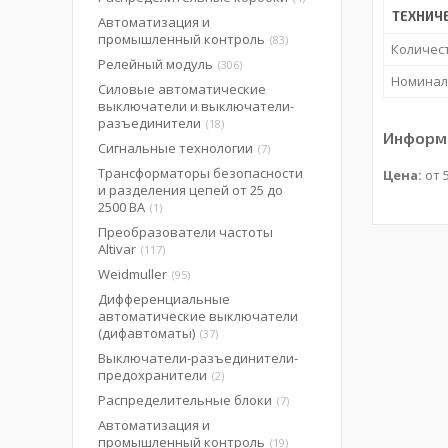
ТЕХНИЧ
Автоматизация и
промышленный контроль
83
Количес
Релейный модуль
306
Номинал
Силовые автоматические
выключатели и выключатели-
разъединители
18
Информа
Сигнальные технологии
7
Трансформаторы безопасности
Цена:
от 5
и разделения цепей от 25 до
2500 ВА
1
Преобразователи частоты
Altivar
117
Weidmuller
95
Дифференциальные
автоматические выключатели
(дифавтоматы)
37
Выключатели-разъединители-
предохранители
2
Распределительные блоки
7
Автоматизация и
промышленный контроль
19