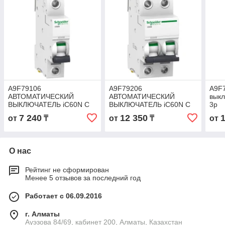
A9F79106
A9F79206
A9F7
АВТОМАТИЧЕСКИЙ
АВТОМАТИЧЕСКИЙ
выкл
ВЫКЛЮЧАТЕЛЬ iC60N C
ВЫКЛЮЧАТЕЛЬ iC60N C
3p
6A 1P
6A 2P
7 240
12 350
от
₸
от
₸
от
О нас
Рейтинг не сформирован
Менее 5 отзывов за последний год
Работает с 06.09.2016
г. Алматы
Ауэзова 84/69, кабинет 200, Алматы, Казахстан