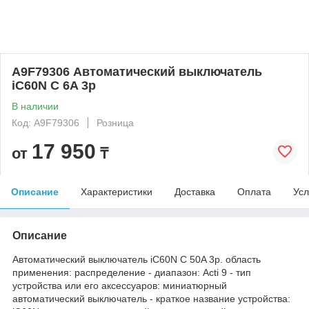
A9F79306 Автоматический выключатель
iC60N C 6A 3p
В наличии
Код: A9F79306
Розница
17 950
от
₸
Описание
Характеристики
Доставка
Оплата
Усл
Описание
Автоматический выключатель iC60N C 50A 3p. область
применения: распределение - диапазон: Acti 9 - тип
устройства или его аксессуаров: миниатюрный
автоматический выключатель - краткое название устройства: