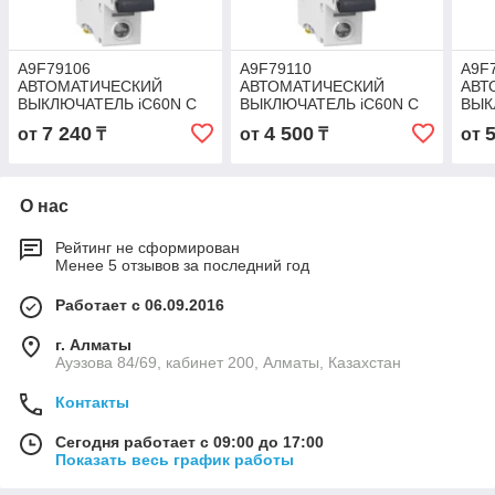
A9F79106
A9F79110
A9F
АВТОМАТИЧЕСКИЙ
АВТОМАТИЧЕСКИЙ
АВТ
ВЫКЛЮЧАТЕЛЬ iC60N C
ВЫКЛЮЧАТЕЛЬ iC60N C
ВЫК
6A 1P
10A 1P
16A 
7 240
4 500
от
₸
от
₸
от
О нас
Рейтинг не сформирован
Менее 5 отзывов за последний год
Работает с 06.09.2016
г. Алматы
Ауэзова 84/69, кабинет 200, Алматы, Казахстан
Контакты
Сегодня работает с 09:00 до 17:00
Показать весь график работы