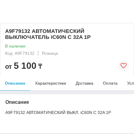
A9F79132 АВТОМАТИЧЕСКИЙ
ВЫКЛЮЧАТЕЛЬ iC60N C 32A 1P
В наличии
Код: A9F79132
Розница
5 100
от
₸
Описание
Характеристики
Доставка
Оплата
Усл
Описание
A9F79132 АВТОМАТИЧЕСКИЙ ВЫКЛ. iC60N C 32A 1P