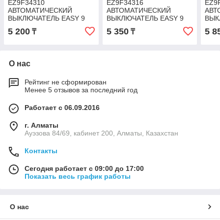
EZ9F34310
EZ9F34316
EZ9
АВТОМАТИЧЕСКИЙ
АВТОМАТИЧЕСКИЙ
АВТ
ВЫКЛЮЧАТЕЛЬ EASY 9
ВЫКЛЮЧАТЕЛЬ EASY 9
ВЫК
3П 10А С 4,5кА 400В
3П 16А С 4,5кА 400В
3П 2
5 200
5 350
5 8
₸
₸
О нас
Рейтинг не сформирован
Менее 5 отзывов за последний год
Работает с 06.09.2016
г. Алматы
Ауэзова 84/69, кабинет 200, Алматы, Казахстан
Контакты
Сегодня работает с 09:00 до 17:00
Показать весь график работы
О нас