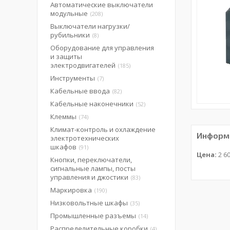
Автоматические выключатели
модульные
208
Выключатели нагрузки/
рубильники
8
Оборудование для управления
и защиты
электродвигателей
185
Инструменты
7
Кабельные ввода
82
Кабельные наконечники
52
Клеммы
74
Климат-контроль и охлаждение
Информа
электротехнических
шкафов
91
Цена:
2 60
Кнопки, переключатели,
сигнальные лампы, посты
управления и джостики
83
Маркировка
190
Низковольтные шкафы
35
Промышленные разъемы
14
Распределительные коробки
4