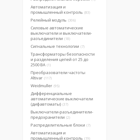
Автоматизация и
промышленный контроль
83
Релейный модуль
306
Силовые автоматические
выключатели и выключатели-
разъединители
18
Сигнальные технологии
7
Трансформаторы безопасности
и разделения цепей от 25 до
2500 ВА
1
Преобразователи частоты
Altivar
117
Weidmuller
95
Дифференциальные
автоматические выключатели
(дифавтоматы)
37
Выключатели-разъединители-
предохранители
2
Распределительные блоки
7
Автоматизация и
промышленный контроль
19