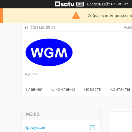
Создать сайт
на Satu.kz
Сейчас у компании нер
Ауэз
+7 (707) 862-85-65
wgm.kz
Главная
О компании
Новости
Контакты
Продукция