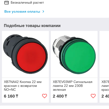
Безналичный расчет
Все условия оплаты
Подобные товары компании
XB7NA42 Кнопка 22 мм
XB7EV03MP Сигнальная
XB7
красная с возвратом
лампа 22 мм 230В
ламп
NO+NC
зеленая
крас
6 160
2 400
2 4
₸
₸