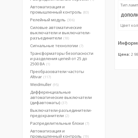
Тип лам
Автоматизация и
промышленный контроль
83
ДОПОЛН
Релейный модуль
306
Цвет ко
Силовые автоматические
выключатели и выключатели-
разъединители
18
Информа
Сигнальные технологии
7
Трансформаторы безопасности
Цена:
2 98
и разделения цепей от 25 до
2500 ВА
1
Преобразователи частоты
Altivar
117
Weidmuller
95
Дифференциальные
автоматические выключатели
(дифавтоматы)
37
Выключатели-разъединители-
предохранители
2
Распределительные блоки
7
Автоматизация и
промышленный контроль
19