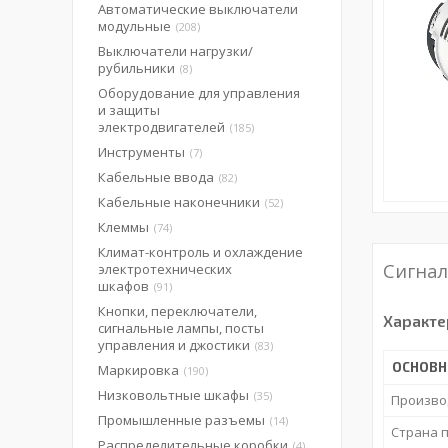
Автоматические выключатели
модульные
208
Выключатели нагрузки/
рубильники
8
Оборудование для управления
и защиты
электродвигателей
185
Инструменты
7
Кабельные ввода
82
Кабельные наконечники
52
Клеммы
74
Климат-контроль и охлаждение
Сигнал
электротехнических
шкафов
91
Кнопки, переключатели,
Характе
сигнальные лампы, посты
управления и джостики
83
ОСНОВ
Маркировка
190
Низковольтные шкафы
35
Произво
Промышленные разъемы
14
Страна 
Распределительные коробки
4