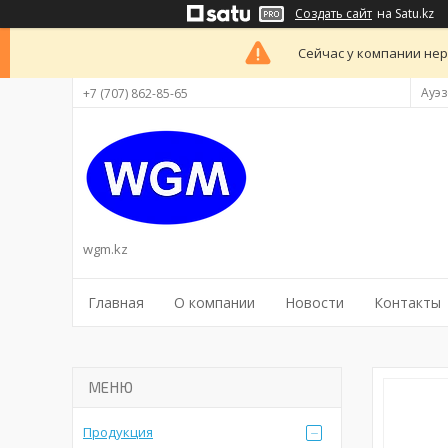
Создать сайт
на Satu.kz
Сейчас у компании нер
Ауэз
+7 (707) 862-85-65
wgm.kz
Главная
О компании
Новости
Контакты
Продукция