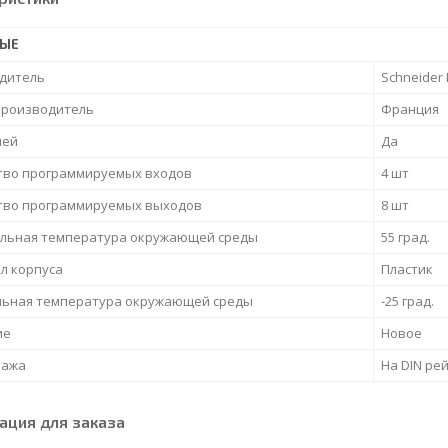
НЫЕ
дитель
Schneider E
производитель
Франция
лей
Да
тво программируемых входов
4 шт
тво программируемых выходов
8 шт
льная температура окружающей среды
55 град.
л корпуса
Пластик
ьная температура окружающей среды
-25 град.
ие
Новое
тажа
На DIN ре
ция для заказа