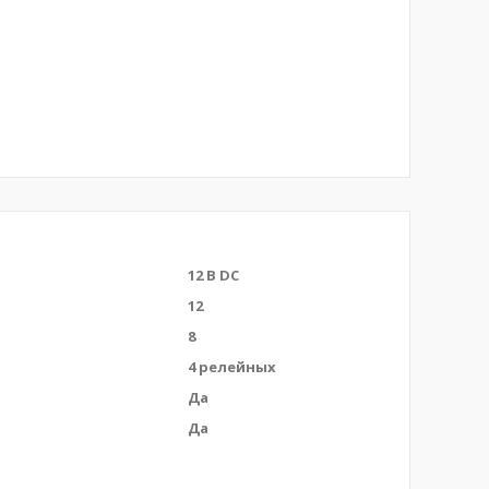
12 В DC
12
8
4 релейных
Да
Да