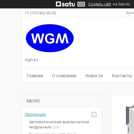
Создать сайт
на Satu.kz
Ауэз
+7 (707) 862-85-65
wgm.kz
Главная
О компании
Новости
Контакты
Продукция
Автоматические выключатели
модульные
208