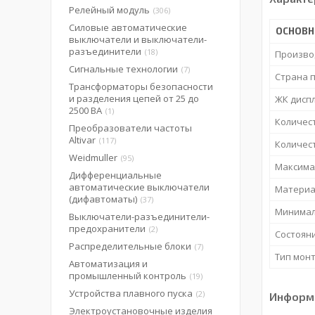
Релейный модуль
306
Силовые автоматические
ОСНОВ
выключатели и выключатели-
разъединители
18
Произво
Сигнальные технологии
7
Страна 
Трансформаторы безопасности
и разделения цепей от 25 до
ЖК дисп
2500 ВА
1
Количес
Преобразователи частоты
Altivar
117
Количес
Weidmuller
95
Максима
Дифференциальные
автоматические выключатели
Материа
(дифавтоматы)
37
Минимал
Выключатели-разъединители-
предохранители
2
Состоян
Распределительные блоки
7
Тип мон
Автоматизация и
промышленный контроль
19
Устройства плавного пуска
2
Информа
Электроустановочные изделия