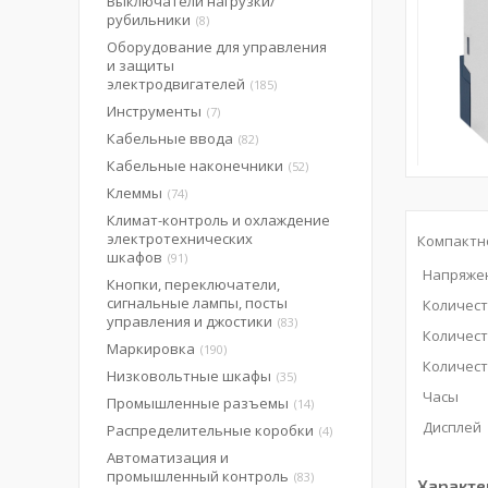
Выключатели нагрузки/
рубильники
8
Оборудование для управления
и защиты
электродвигателей
185
Инструменты
7
Кабельные ввода
82
Кабельные наконечники
52
Клеммы
74
Климат-контроль и охлаждение
электротехнических
Компактно
шкафов
91
Напряжен
Кнопки, переключатели,
сигнальные лампы, посты
Количес
управления и джостики
83
Количест
Маркировка
190
Количес
Низковольтные шкафы
35
Часы
Промышленные разъемы
14
Дисплей
Распределительные коробки
4
Автоматизация и
промышленный контроль
83
Характе