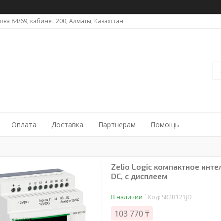
ова 84/69, кабинет 200, Алматы, Казахстан
Оплата
Доставка
Партнерам
Помощь
Zelio Logic компактное инт
DC, с дисплеем
В наличии
Код:
SR2B121JD
103 770 ₸