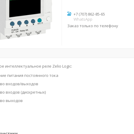
+7 (707) 862-85-65
WhatsApp
Заказ только по телефону
е интеллектуальное реле Zelio Logic:
ие питания постоянного тока
тво входов/выходов
во входов (дискретных)
тво выходов
ристики