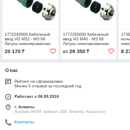
1772240000 Кабельный
1772250000 Кабельный
173
ввод VG M32 - MS 68
ввод VG M40 - MS 68
коль
Латунь никелированная
Латунь никелированная
нике
резь
20 170
29 350
8 2
₸
от
₸
мет
MS/
О нас
Рейтинг не сформирован
Менее 5 отзывов за последний год
Работает с 06.09.2016
г. Алматы
Ауэзова 84/69, кабинет 200, Алматы, Казахстан
Контакты