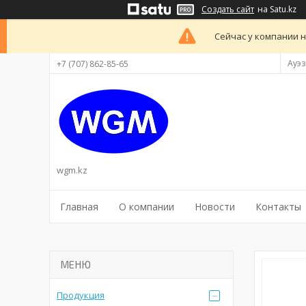
Создать сайт
на Satu.kz
Сейчас у компании н
Ауэз
+7 (707) 862-85-65
wgm.kz
Главная
О компании
Новости
Контакты
Продукция