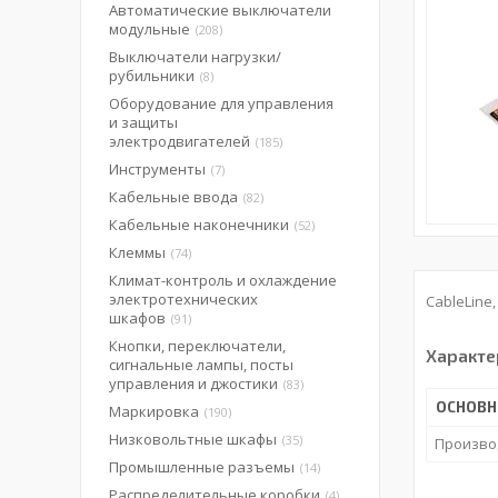
Автоматические выключатели
модульные
208
Выключатели нагрузки/
рубильники
8
Оборудование для управления
и защиты
электродвигателей
185
Инструменты
7
Кабельные ввода
82
Кабельные наконечники
52
Клеммы
74
Климат-контроль и охлаждение
электротехнических
CableLine
шкафов
91
Кнопки, переключатели,
Характе
сигнальные лампы, посты
управления и джостики
83
ОСНОВН
Маркировка
190
Низковольтные шкафы
35
Произво
Промышленные разъемы
14
Распределительные коробки
4