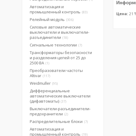
Информа
Автоматизация и
промышленный контроль
83
Цена:
21 
Релейный модуль
306
Силовые автоматические
выключатели и выключатели-
разъединители
18
Сигнальные технологии
7
Трансформаторы безопасности
и разделения цепей от 25 до
2500 ВА
1
Преобразователи частоты
Altivar
117
Weidmuller
95
Дифференциальные
автоматические выключатели
(дифавтоматы)
37
Выключатели-разъединители-
предохранители
2
Распределительные блоки
7
Автоматизация и
промышленный контроль
19