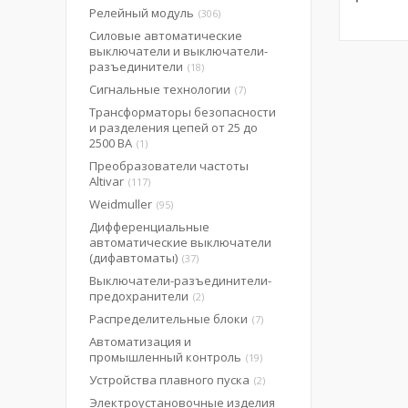
Релейный модуль
306
Силовые автоматические
выключатели и выключатели-
разъединители
18
Сигнальные технологии
7
Трансформаторы безопасности
и разделения цепей от 25 до
2500 ВА
1
Преобразователи частоты
Altivar
117
Weidmuller
95
Дифференциальные
автоматические выключатели
(дифавтоматы)
37
Выключатели-разъединители-
предохранители
2
Распределительные блоки
7
Автоматизация и
промышленный контроль
19
Устройства плавного пуска
2
Электроустановочные изделия