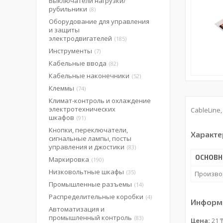
Выключатели нагрузки/
рубильники
8
Оборудование для управления
и защиты
электродвигателей
185
Инструменты
7
Кабельные ввода
82
Кабельные наконечники
52
Клеммы
74
Климат-контроль и охлаждение
электротехнических
CableLine
шкафов
91
Кнопки, переключатели,
Характе
сигнальные лампы, посты
управления и джостики
83
ОСНОВН
Маркировка
190
Низковольтные шкафы
35
Произво
Промышленные разъемы
14
Распределительные коробки
4
Информа
Автоматизация и
промышленный контроль
83
Цена:
21 