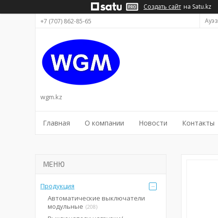
Создать сайт
на Satu.kz
Ауэз
+7 (707) 862-85-65
wgm.kz
Главная
О компании
Новости
Контакты
Продукция
Автоматические выключатели
модульные
208