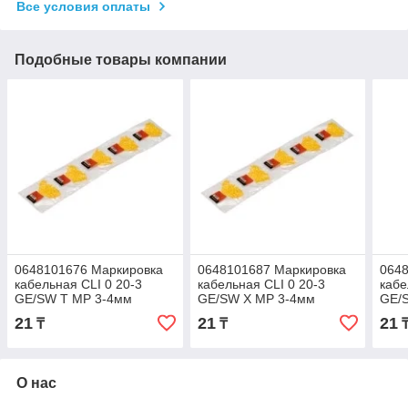
Все условия оплаты
Подобные товары компании
0648101676 Маркировка
0648101687 Маркировка
064
кабельная CLI 0 20-3
кабельная CLI 0 20-3
кабе
GE/SW T MP 3-4мм
GE/SW X MP 3-4мм
GE/
21
21
21
₸
₸
О нас