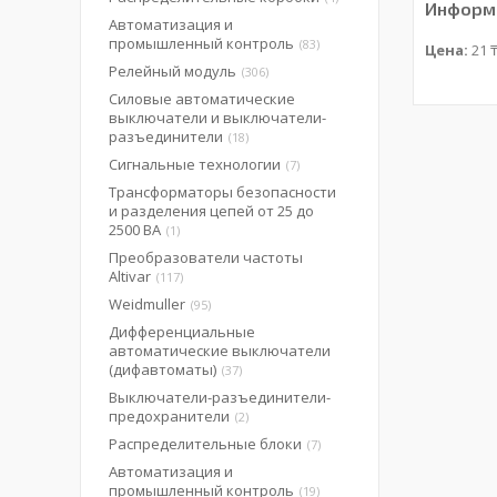
Информа
Автоматизация и
промышленный контроль
83
Цена:
21 
Релейный модуль
306
Силовые автоматические
выключатели и выключатели-
разъединители
18
Сигнальные технологии
7
Трансформаторы безопасности
и разделения цепей от 25 до
2500 ВА
1
Преобразователи частоты
Altivar
117
Weidmuller
95
Дифференциальные
автоматические выключатели
(дифавтоматы)
37
Выключатели-разъединители-
предохранители
2
Распределительные блоки
7
Автоматизация и
промышленный контроль
19