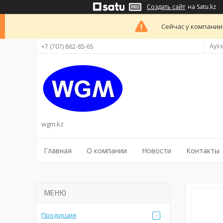
Создать сайт
на Satu.kz
Сейчас у компании
Ауэз
+7 (707) 862-85-65
wgm.kz
Главная
О компании
Новости
Контакты
Продукция