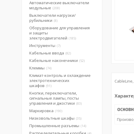
Автоматические выключатели
модульные
208
Выключатели нагрузки/
рубильники
8
Оборудование для управления
и защиты
электродвигателей
185
Инструменты
7
Кабельные ввода
82
Кабельные наконечники
52
Клеммы
74
Климат-контроль и охлаждение
электротехнических
CableLine
шкафов
91
Кнопки, переключатели,
Характе
сигнальные лампы, посты
управления и джостики
83
ОСНОВН
Маркировка
190
Низковольтные шкафы
35
Произво
Промышленные разъемы
14
Распределительные коробки
4