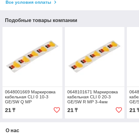
Все условия оплаты
Подобные товары компании
0648001669 Маркировка
0648101671 Маркировка
064
кабельная CLI 0 10-3
кабельная CLI 0 20-3
кабе
GE/SW Q MP
GE/SW R MP 3-4мм
GE/
21
21
21
₸
₸
О нас