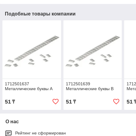
Подобные товары компании
1712501637
1712501639
171
Металлические буквы А
Металлические буквы В
Мета
51
51
51
₸
₸
О нас
Рейтинг не сформирован