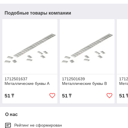
Подобные товары компании
1712501637
1712501639
171
Металлические буквы А
Металлические буквы В
Мета
51
51
51
₸
₸
О нас
Рейтинг не сформирован