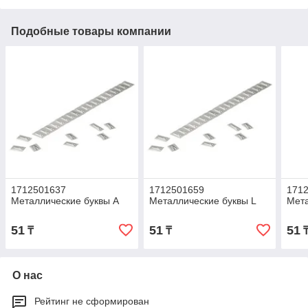
Подобные товары компании
1712501637
1712501659
171
Металлические буквы А
Металлические буквы L
Мета
51
51
51
₸
₸
О нас
Рейтинг не сформирован