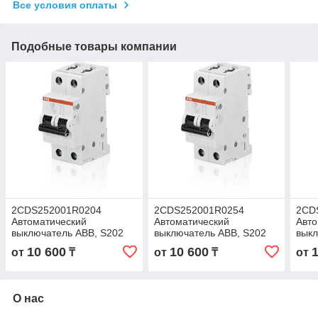
Все условия оплаты
Подобные товары компании
2CDS252001R0204
2CDS252001R0254
2CD
Автоматический
Автоматический
Авто
выключатель ABB, S202
выключатель ABB, S202
выкл
2P 20А (С) 4,5kA
2P 25А (С) 4,5kA
2P 3
10 600
10 600
от
₸
от
₸
от
О нас