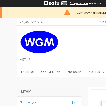
Создать сайт
на Satu.kz
Сейчас у компании
Ауэз
+7 (707) 862-85-65
wgm.kz
Главная
О компании
Новости
Контакты
Продукция