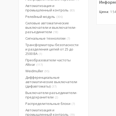
Информа
Автоматизация и
промышленный контроль
83
Цена:
1 54
Релейный модуль
306
Силовые автоматические
выключатели и выключатели-
разъединители
18
Сигнальные технологии
7
Трансформаторы безопасности
и разделения цепей от 25 до
2500 ВА
1
Преобразователи частоты
Altivar
117
Weidmuller
95
Дифференциальные
автоматические выключатели
(дифавтоматы)
37
Выключатели-разъединители-
предохранители
2
Распределительные блоки
7
Автоматизация и
промышленный контроль
19