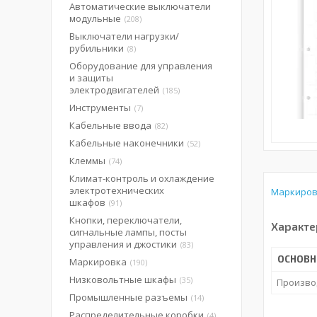
Автоматические выключатели
модульные
208
Выключатели нагрузки/
рубильники
8
Оборудование для управления
и защиты
электродвигателей
185
Инструменты
7
Кабельные ввода
82
Кабельные наконечники
52
Клеммы
74
Климат-контроль и охлаждение
электротехнических
Маркиров
шкафов
91
Кнопки, переключатели,
Характе
сигнальные лампы, посты
управления и джостики
83
ОСНОВН
Маркировка
190
Низковольтные шкафы
35
Произво
Промышленные разъемы
14
Распределительные коробки
4