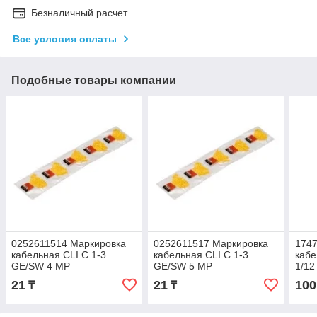
Безналичный расчет
Все условия оплаты
Подобные товары компании
0252611514 Маркировка
0252611517 Маркировка
174
кабельная CLI C 1-3
кабельная CLI C 1-3
кабе
GE/SW 4 MP
GE/SW 5 MP
1/1
21
21
100
₸
₸