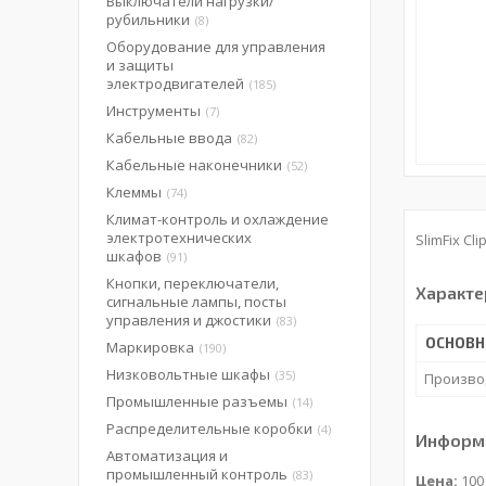
Выключатели нагрузки/
рубильники
8
Оборудование для управления
и защиты
электродвигателей
185
Инструменты
7
Кабельные ввода
82
Кабельные наконечники
52
Клеммы
74
Климат-контроль и охлаждение
электротехнических
SlimFix Cli
шкафов
91
Кнопки, переключатели,
Характе
сигнальные лампы, посты
управления и джостики
83
ОСНОВН
Маркировка
190
Низковольтные шкафы
35
Произво
Промышленные разъемы
14
Распределительные коробки
4
Информа
Автоматизация и
промышленный контроль
83
Цена:
100