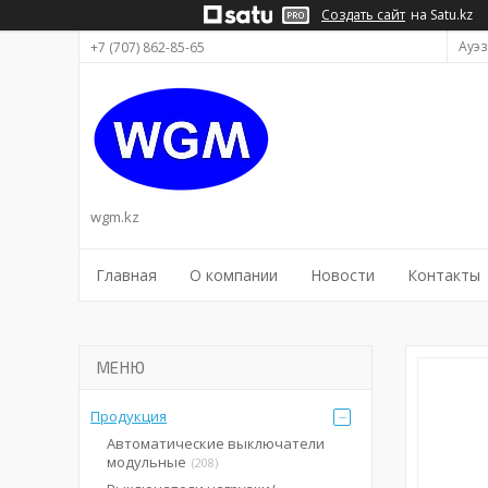
Создать сайт
на Satu.kz
Ауэз
+7 (707) 862-85-65
wgm.kz
Главная
О компании
Новости
Контакты
Продукция
Автоматические выключатели
модульные
208