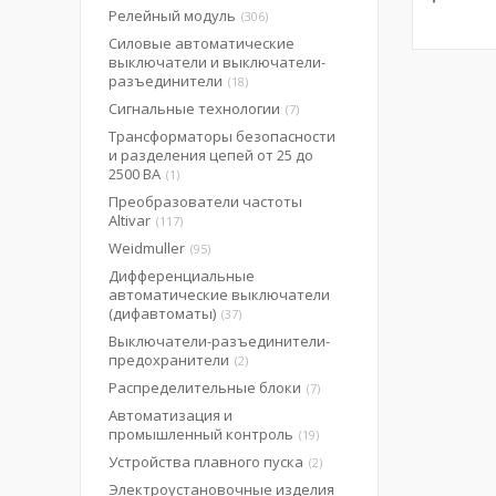
Релейный модуль
306
Силовые автоматические
выключатели и выключатели-
разъединители
18
Сигнальные технологии
7
Трансформаторы безопасности
и разделения цепей от 25 до
2500 ВА
1
Преобразователи частоты
Altivar
117
Weidmuller
95
Дифференциальные
автоматические выключатели
(дифавтоматы)
37
Выключатели-разъединители-
предохранители
2
Распределительные блоки
7
Автоматизация и
промышленный контроль
19
Устройства плавного пуска
2
Электроустановочные изделия