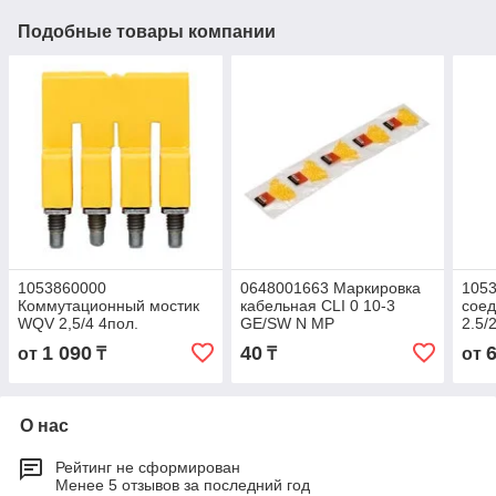
Подобные товары компании
1053860000
0648001663 Маркировка
105
Коммутационный мостик
кабельная CLI 0 10-3
сое
WQV 2,5/4 4пол.
GE/SW N MP
2.5/
1 090
40
от
₸
₸
от
О нас
Рейтинг не сформирован
Менее 5 отзывов за последний год