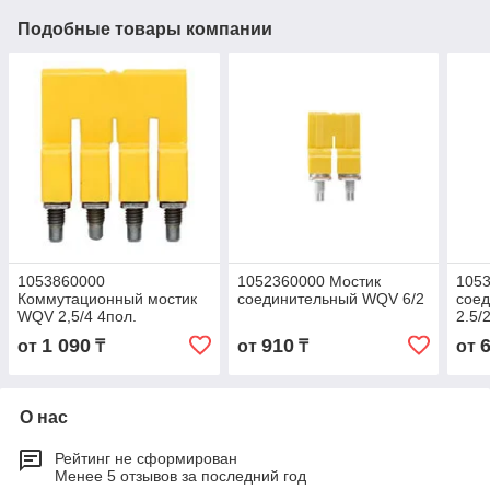
Подобные товары компании
1053860000
1052360000 Мостик
105
Коммутационный мостик
соединительный WQV 6/2
сое
WQV 2,5/4 4пол.
2.5/
1 090
910
от
₸
от
₸
от
О нас
Рейтинг не сформирован
Менее 5 отзывов за последний год