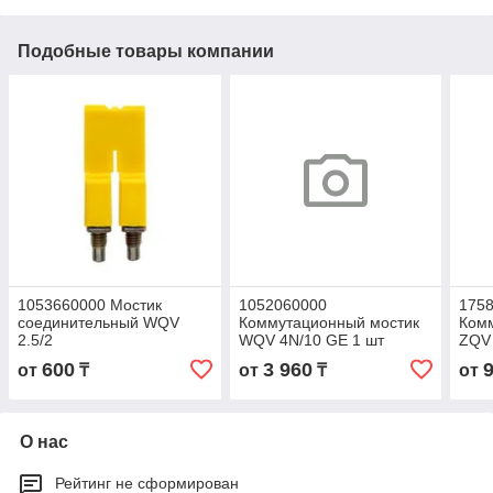
Подобные товары компании
1053660000 Мостик
1052060000
175
соединительный WQV
Коммутационный мостик
Ком
2.5/2
WQV 4N/10 GE 1 шт
ZQV
600
3 960
от
₸
от
₸
от
О нас
Рейтинг не сформирован