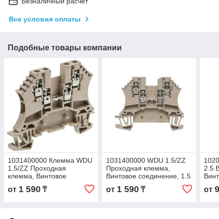
Безналичный расчет
Все условия оплаты
Подобные товары компании
1031400000 Клемма WDU
1031400000 WDU 1.5/ZZ
102
1.5/ZZ Проходная
Проходная клемма,
2.5 
клемма, Винтовое
Винтовое соединение, 1.5
Винт
соединение, 1.5 mm², 800
mm², 800 V, 17.5 A, Темно-
mm²,
1 590
1 590
от
₸
от
₸
от
V, 17.5 A, Темно-бежевый
бежевый