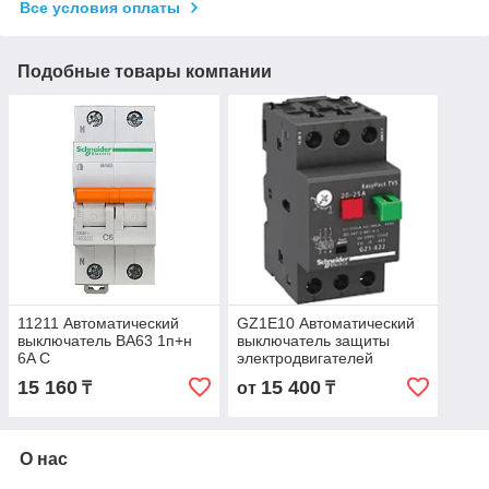
Все условия оплаты
Подобные товары компании
11211 Автоматический
GZ1E10 Автоматический
выключатель ВА63 1п+н
выключатель защиты
6A C
электродвигателей
мощностью до 2.2кВт, на
15 160
15 400
₸
от
₸
токи 4 - 6.3А
О нас