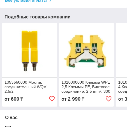
Все условия оплаты
Подобные товары компании
1053660000 Мостик
1010000000 Клемма WPE
101
соединительный WQV
2,5 Клеммы PE, Винтовое
4 Кл
2.5/2
соединение, 2.5 mm², 300
соед
A (2,5 мм²), зеленый/
(4 м
600
2 990
от
₸
от
₸
от
желтый
О нас