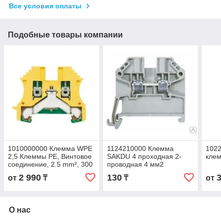
Все условия оплаты
Подобные товары компании
1010000000 Клемма WPE
1124210000 Клемма
102
2,5 Клеммы PE, Винтовое
SAKDU 4 проходная 2-
кле
соединение, 2.5 mm², 300
проводная 4 мм2
A (2,5 мм²), зеленый/
2 990
130
от
₸
₸
от
желтый
О нас