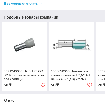
Все условия оплаты
Подобные товары компании
9021240000 H2,5/15T GR
9005850000 Наконечник
9037
SV Кабельный наконечник
изолированный H2,5/14D
изо
без изоляции,
BL BD GSP (в круглом)
2,5/
изолированный, 10 mm, 8
50
50
70
₸
₸
mm, серый
О нас