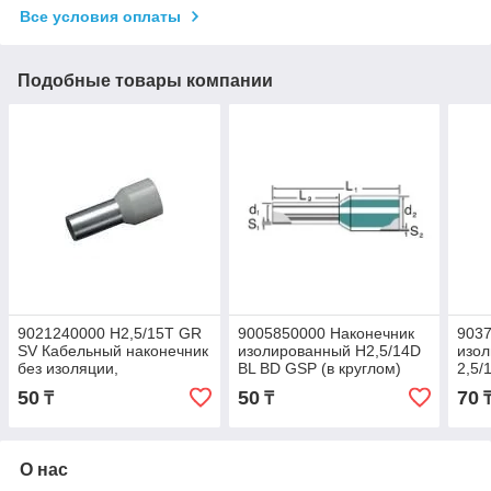
Все условия оплаты
Подобные товары компании
9021240000 H2,5/15T GR
9005850000 Наконечник
9037
SV Кабельный наконечник
изолированный H2,5/14D
изо
без изоляции,
BL BD GSP (в круглом)
2,5/
изолированный, 10 mm, 8
50
50
70
₸
₸
mm, серый
О нас