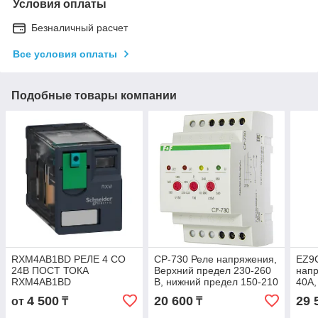
Условия оплаты
Безналичный расчет
Все условия оплаты
Подобные товары компании
RXM4AB1BD РЕЛЕ 4 CO
CP-730 Реле напряжения,
EZ9
24В ПОСТ ТОКА
Верхний предел 230-260
нап
RXM4AB1BD
В, нижний предел 150-210
40А,
В, контакт 1Р, 8 А.
4 500
20 600
29 
от
₸
₸