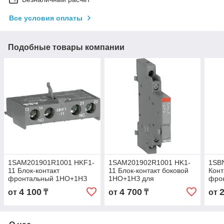
Все условия оплаты
Подобные товары компании
1SAM201901R1001 HKF1-
1SAM201902R1001 HK1-
1SB
11 Блок-контакт
11 Блок-контакт боковой
Конт
фронтальный 1НО+1НЗ
1НО+1НЗ для
фро
для MS116/MS132
MS116/MS132
конт
4 100
4 700
от
₸
от
₸
от
NF