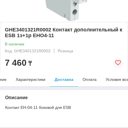
GHE3401321R0002 Контакт дополнительный к
ESB 1з+1р EHO4-11
В наличии
Код: GHE3401321R0002
Розница
7 460
₸
ние
Характеристики
Доставка
Оплата
Условия во
Описание
Контакт EH-04-11 боковой для ESB