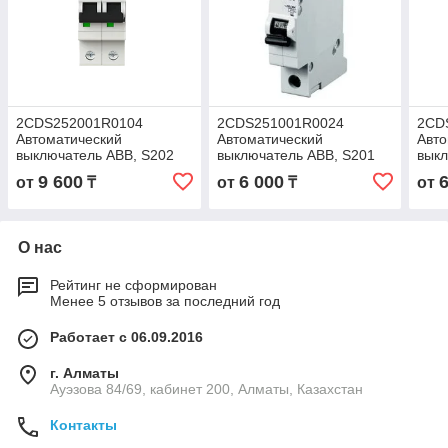
2CDS252001R0104
2CDS251001R0024
2CD
Автоматический
Автоматический
Авто
выключатель ABB, S202
выключатель ABB, S201
выкл
2P 10А (С) 6 kA
1P 2А (С) 6 kA
1P 6
9 600
6 000
от
₸
от
₸
от
О нас
Рейтинг не сформирован
Менее 5 отзывов за последний год
Работает с 06.09.2016
г. Алматы
Ауэзова 84/69, кабинет 200, Алматы, Казахстан
Контакты