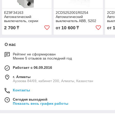
EZ9F34163
2CDS252001R0254
2CD
Автоматический
Автоматический
Авто
выключатель, серии
выключатель ABB, S202
выкл
Easy9, 1P, 63A, C,
2P 25А (С) 4,5kA
2P 2
2 700
10 600
₸
от
₸
от
4.5кА/230В
О нас
Рейтинг не сформирован
Менее 5 отзывов за последний год
Работает с 06.09.2016
г. Алматы
Ауэзова 84/69, кабинет 200, Алматы, Казахстан
Контакты
Сегодня выходной
Показать весь график работы