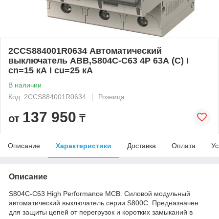
2CCS884001R0634 Автоматический
выключатель ABB,S804C-C63 4P 63А (С) I
cn=15 кА I cu=25 кА
В наличии
Код: 2CCS884001R0634
Розница
137 950
от
₸
Описание
Характеристики
Доставка
Оплата
Ус
Описание
S804C-C63 High Performance MCB. Силовой модульный
автоматический выключатель серии S800C. Предназначен
для защиты цепей от перегрузок и коротких замыканий в