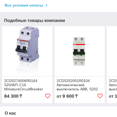
Все условия оплаты
Подобные товары компании
2CDS274006R0164
2CDS252001R0104
2CD
S204MT-C16
Автоматический
Авто
MiniatureCircuitBreaker
выключатель ABB, S202
выкл
2P 10А (С) 6 kA
2P 2
84 300
9 600
₸
от
₸
от
О нас