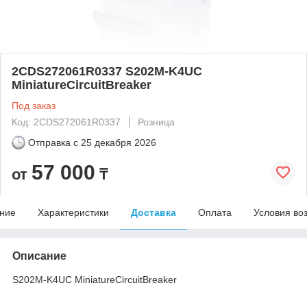
2CDS272061R0337 S202M-K4UC
MiniatureCircuitBreaker
Под заказ
Код: 2CDS272061R0337
Розница
Отправка с
25 декабря 2026
57 000
от
₸
ние
Характеристики
Доставка
Оплата
Условия во
Описание
S202M-K4UC MiniatureCircuitBreaker