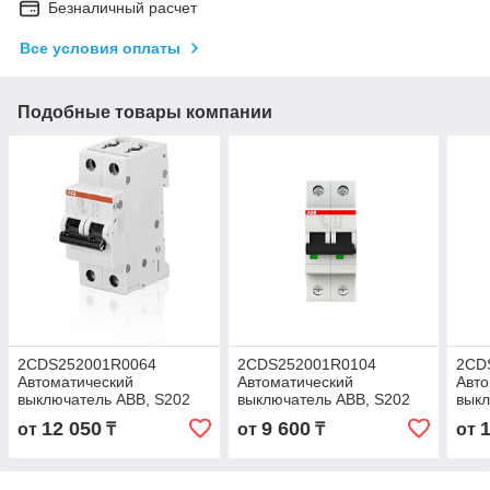
Безналичный расчет
Все условия оплаты
Подобные товары компании
2CDS252001R0064
2CDS252001R0104
2CD
Автоматический
Автоматический
Авто
выключатель ABB, S202
выключатель ABB, S202
выкл
2P 6А (С) 6 kA
2P 10А (С) 6 kA
2P 2
12 050
9 600
от
₸
от
₸
от