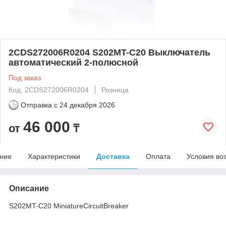
2CDS272006R0204 S202MT-C20 Выключатель
автоматический 2-полюсной
Под заказ
Код: 2CDS272006R0204
Розница
Отправка с
24 декабря 2026
46 000
от
₸
ние
Характеристики
Доставка
Оплата
Условия во
Описание
S202MT-C20 MiniatureCircuitBreaker