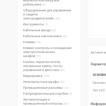
Выключатели нагрузки/
рубильники
8
Оборудование для управления
и защиты
электродвигателей
185
Инструменты
7
Кабельные ввода
82
Кабельные наконечники
52
Клеммы
74
Климат-контроль и охлаждение
электротехнических
Автомат.в
шкафов
91
Кнопки, переключатели,
Характе
сигнальные лампы, посты
управления и джостики
83
ОСНОВ
Маркировка
190
Низковольтные шкафы
35
Произво
Промышленные разъемы
14
Тип УЗО
Распределительные коробки
4
Автоматизация и
промышленный контроль
Информа
83