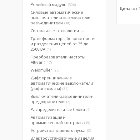
Релейный модуль
306
Цена:
от 1
Силовые автоматические
выключатели и выключатели-
разъединители
18
Сигнальные технологии
7
Трансформаторы безопасности
и разделения цепей от 25 до
2500 ВА
1
Преобразователи частоты
Altivar
117
Weidmuller
95
Дифференциальные
автоматические выключатели
(дифавтоматы)
37
Выключатели-разъединители-
предохранители
2
Распределительные блоки
7
Автоматизация и
промышленный контроль
19
Устройства плавного пуска
2
Электроустановочные изделия