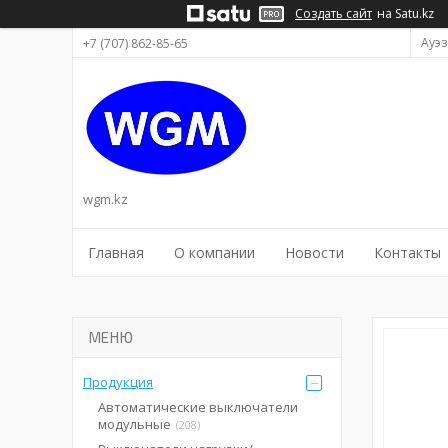
Создать сайт
на Satu.kz
Ауэз
+7 (707) 862-85-65
wgm.kz
Главная
О компании
Новости
Контакты
Продукция
Автоматические выключатели
модульные
208