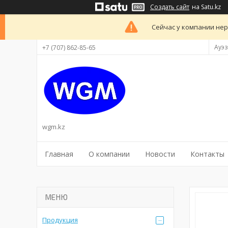
Создать сайт
на Satu.kz
Сейчас у компании нер
Ауэз
+7 (707) 862-85-65
wgm.kz
Главная
О компании
Новости
Контакты
Продукция