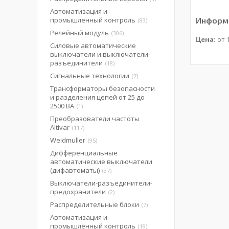
Автоматизация и
промышленный контроль
Информа
83
Релейный модуль
306
Цена:
от 1
Силовые автоматические
выключатели и выключатели-
разъединители
18
Сигнальные технологии
7
Трансформаторы безопасности
и разделения цепей от 25 до
2500 ВА
1
Преобразователи частоты
Altivar
117
Weidmuller
95
Дифференциальные
автоматические выключатели
(дифавтоматы)
37
Выключатели-разъединители-
предохранители
2
Распределительные блоки
7
Автоматизация и
промышленный контроль
19